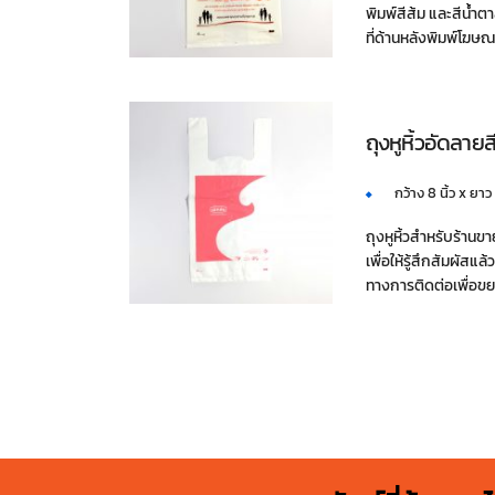
พิมพ์สีส้ม และสีน้ำต
ที่ด้านหลังพิมพ์โฆษณา
ถุงหูหิ้วอัดลาย
กว้าง 8 นิ้ว x ยาว
ถุงหูหิ้วสำหรับร้านข
เพื่อให้รู้สึกสัมผัสแ
ทางการติดต่อเพื่อ