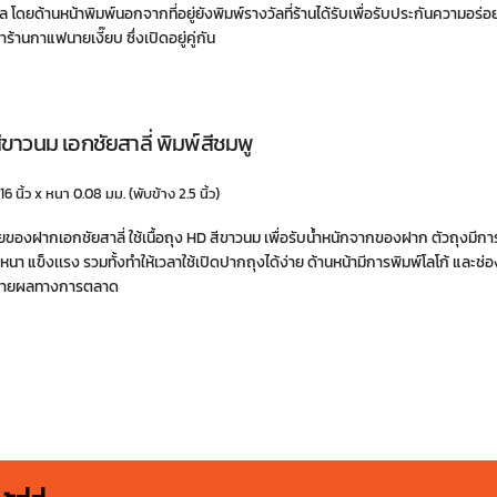
าล โดยด้านหน้าพิมพ์นอกจากที่อยู่ยังพิมพ์รางวัลที่ร้านได้รับเพื่อรับประกันความอร่
ร้านกาแฟนายเงี๊ยบ ซึ่งเปิดอยู่คู่กัน
สีขาวนม เอกชัยสาลี่ พิมพ์สีชมพู
 16 นิ้ว x หนา 0.08 มม. (พับข้าง 2.5 นิ้ว)
ายของฝากเอกชัยสาลี่ ใช้เนื้อถุง HD สีขาวนม เพื่อรับน้ำหนักจากของฝาก ตัวถุงมีก
ล้วหนา แข็งเเรง รวมทั้งทำให้เวลาใช้เปิดปากถุงได้ง่าย ด้านหน้ามีการพิมพ์โลโก้ และช่อ
ขยายผลทางการตลาด