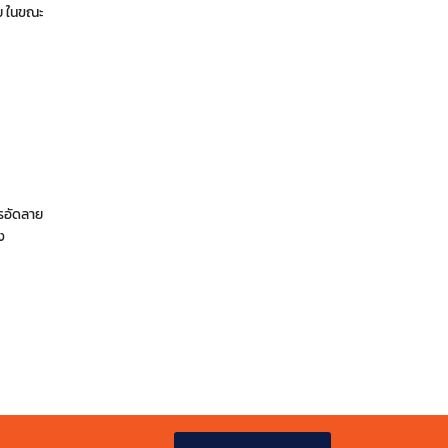
อย ในขณะ
ารอัดลาย
ง