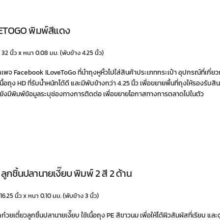
OVETOGO พิมพ์สีเเดง
ว 32 นิ้ว x หนา 0.08 มม. (พับข้าง 4.25 นิ้ว)
กเพจ Facebook ILoveToGo ที่นำถุงหูหิ้วไปใส่สินค้าประเภทกระเป๋า อุปกรณ์ที่เกี่ยว
ื้อถุง HD ที่รับน้ำหนักได้ดี และมีพับข้างกว่า 4.25 นิ้ว เพื่อขยายพื้นที่ถุงให้รองรับสินค
ยังมีพิมพ์ข้อมูลระบุช่องทางการติดต่อ เพื่อขยายโอกาสทางการตลาดไปในตัว
 ลูกชิ้นปลานายเงี๊ยบ พิมพ์ 2 สี 2 ด้าน
16.25 นิ้ว x หนา 0.10 มม. (พับข้าง 3 นิ้ว)
๋วยเตี๋ยวลูกชิ้นปลานายเงี๊ยบ ใช้เนื้อถุง PE สีขาวนม เพื่อให้ได้ผิวสัมผัสที่เรียบ และ