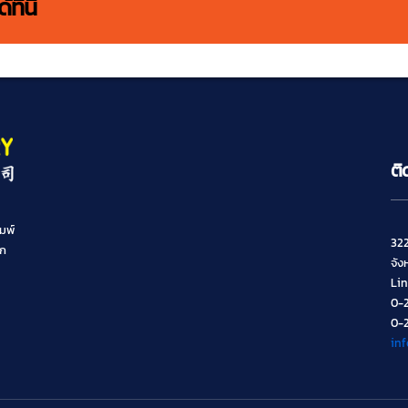
ี่นี่
ติ
มพ์
322
ิก
จัง
Li
0-
0-
in