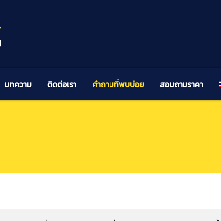
บทความ
ติดต่อเรา
คำถามที่พบบ่อย
สอบถามราคา