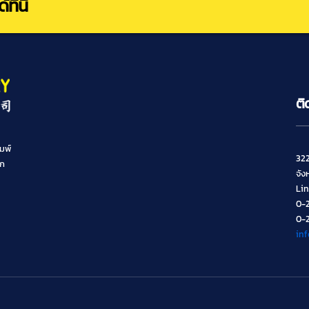
ี่นี่
ติ
มพ์
322
ิก
จัง
Li
0-
0-
in