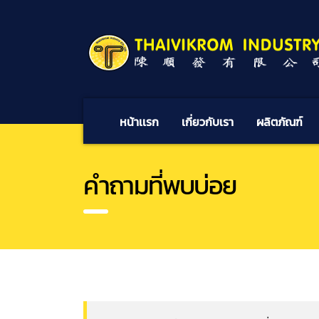
หน้าเเรก
เกี่ยวกับเรา
ผลิตภัณฑ์
คำถามที่พบบ่อย