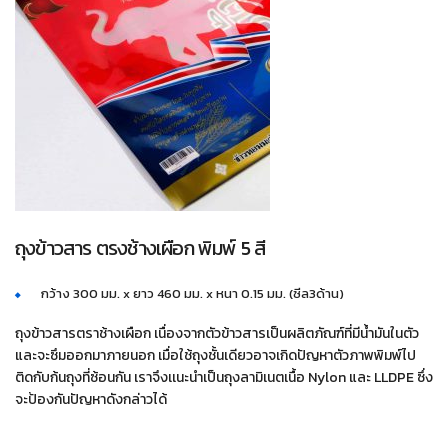
ถุงข้าวสาร ตรงช้างเผือก พิมพ์ 5 สี
กว้าง 300 มม. x ยาว 460 มม. x หนา 0.15 มม. (ซีล3ด้าน)
ถุงข้าวสารตราช้างเผือก เนื่องจากตัวข้าวสารเป็นผลิตภัณฑ์ที่มีน้ำมันในตัว
และจะซึมออกมาภายนอก เมื่อใช้ถุงชั้นเดียวอาจเกิดปัญหาตัวภาพพิมพ์ไป
ติดกับก้นถุงที่ซ้อนกัน เราจึงเเนะนำเป็นถุงลามิเนตเนื้อ Nylon และ LLDPE ซึ่ง
จะป้องกันปัญหาดังกล่าวได้