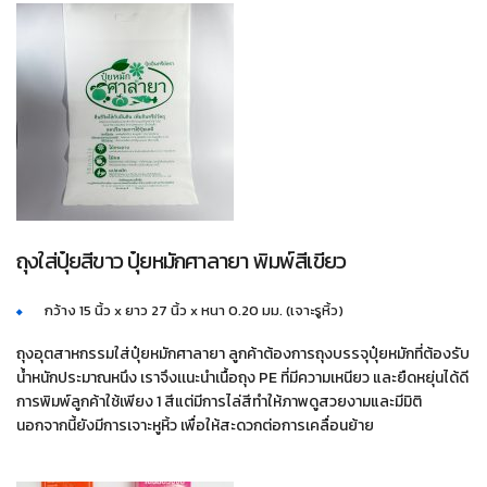
ถุงใส่ปุ๋ยสีขาว ปุ๋ยหมักศาลายา พิมพ์สีเขียว
กว้าง 15 นิ้ว x ยาว 27 นิ้ว x หนา 0.20 มม. (เจาะรูหิ้ว)
ถุงอุตสาหกรรมใส่ปุ๋ยหมักศาลายา ลูกค้าต้องการถุงบรรจุปุ๋ยหมักที่ต้องรับ
น้ำหนักประมาณหนึง เราจึงเเนะนำเนื้อถุง PE ที่มีความเหนียว และยืดหยุ่นได้ดี
การพิมพ์ลูกค้าใช้เพียง 1 สีแต่มีการไล่สีทำให้ภาพดูสวยงามและมีมิติ
นอกจากนี้ยังมีการเจาะหูหิ้ว เพื่อให้สะดวกต่อการเคลื่อนย้าย