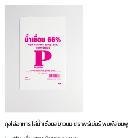
ถุงใส่อาหาร ใส่น้ำเชื่อมสีขาวนม ตราพรีเมียร์ พิมพ์สีชมพู
กว้าง 7 นิ้ว x ยาว 11 นิ้ว x หนา 0.30 มม.