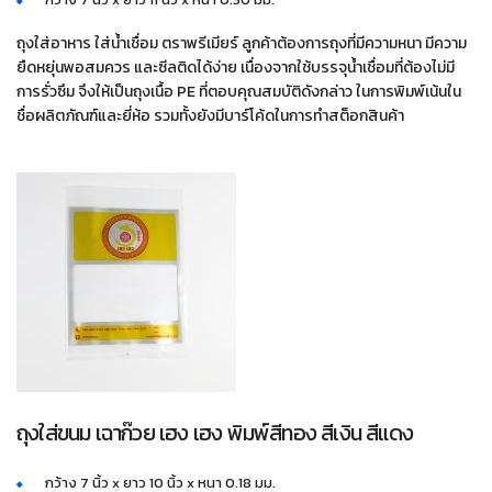
ถุงใส่อาหาร ใส่น้ำเชื่อม ตราพรีเมียร์ ลูกค้าต้องการถุงที่มีความหนา มีความ
ยืดหยุ่นพอสมควร และซีลติดได้ง่าย เนื่องจากใช้บรรจุน้ำเชื่อมที่ต้องไม่มี
การรั่วซึม จึงให้เป็นถุงเนื้อ PE ที่ตอบคุณสมบัติดังกล่าว ในการพิมพ์เน้นใน
ชื่อผลิตภัณฑ์และยี่ห้อ รวมทั้งยังมีบาร์โค้ดในการทำสต็อกสินค้า
ถุงใส่ขนม เฉาก๊วย เฮง เฮง พิมพ์สีทอง สีเงิน สีแดง
กว้าง 7 นิ้ว x ยาว 10 นิ้ว x หนา 0.18 มม.