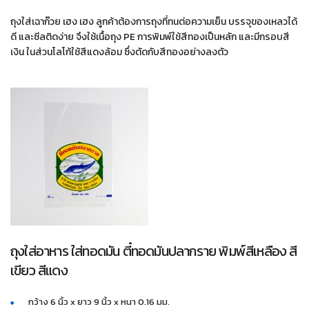
ถุงใส่เฉาก๊วย เฮง เฮง ลูกค้าต้องการถุงที่ทนต่อความเย็น บรรจุของเหลวได้
ดี และซีลติดง่าย จึงใช้เนื้อถุง PE การพิมพ์ใช้สีทองเป็นหลัก และมีกรอบสี
เงิน ในส่วนโลโก้ใช้สีแดงล้อม ซึ่งตัดกับสีทองอย่างลงตัว
ถุงใส่อาหาร ใส่ทอดมัน ตี๋ทอดมันปลากราย พิมพ์สีเหลือง สี
เขียว สีแดง
กว้าง 6 นิ้ว x ยาว 9 นิ้ว x หนา 0.16 มม.