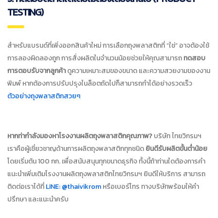
TESTING)
สำหรับแบรนด์ที่เพิ่งออกสินค้าใหม่ การเลือกถุงพลาสติกที่ “ใช่” อาจต้องใช้
การลองผิดลองถูก การสั่งผลิตในจำนวนน้อยช่วยให้คุณสามารถ
ทดสอบ
การตอบรับจากลูกค้า
ดูความเหมาะสมของขนาด และความสวยงามของงาน
พิมพ์ หากต้องการปรับปรุงในล็อตถัดไปก็สามารถทำได้อย่างรวดเร็ว
ตัวอย่างถุงพลาสติกสวยๆ
หากท่ากำลังมองหาโรงงานผลิตถุงพลาสติกคุณภาพ?
บริษัท ไทยวิกรมฯ
เราคือผู้เชี่ยวชาญด้านการผลิตถุงพลาสติกทุกชนิด
ยินดีรับผลิตขั้นต่ำน้อย
โดยเริ่มต้น 100 กก. เพื่อสนับสนุนทุกขนาดธุรกิจ ทั้งนี้ถ้าท่านใดต้องการคำ
แนะนำเพิ่มเติมโรงงานผลิตถุงพลาสติกไทยวิกรมฯ ยินดีให้บริการ สามารถ
ติดต่อเราได้ที่
LINE: @thaivikrom
หรือเบอร์โทร ทางบริษัทพร้อมให้คำ
ปรึกษา และแนะนำครับ